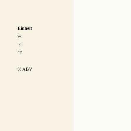
Einheit
%
°C
°F
% ABV