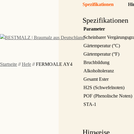
Spezifikationen
Hi
Spezifikationen
Parameter
Scheinbarer Vergärungsgr
Gärtemperatur (°C)
Gärtemperatur (°F)
Bruchbildung
Startseite
//
Hefe
//
FERMOALE AY4
Alkoholtoleranz
Gesamt Ester
H2S (Schwefelnoten)
POF (Phenolische Noten)
STA-1
Hinweise