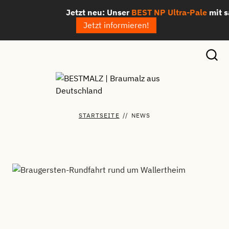
Zum
Jetzt neu: Unser
BEST NP Ultra-Pale
mit sagen
Inhalt
Jetzt informieren!
springen
STARTSEITE
//
NEWS