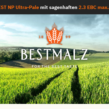
ST NP Ultra-Pale
mit sagenhaften
2.3 EBC max.