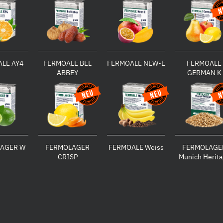
LE AY4
FERMOALE BEL
FERMOALE NEW-E
FERMOALE
ABBEY
GERMAN K
AGER W
FERMOLAGER
FERMOALE Weiss
FERMOLAGE
CRISP
Munich Herit