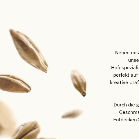
Neben uns
unse
Hefespezial
perfekt auf
kreative Cra
Durch die 
Geschmac
Entdecken S