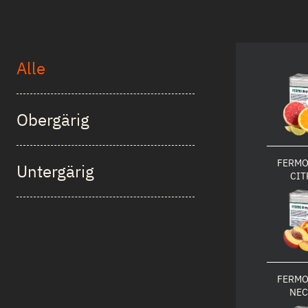
Alle
Obergärig
FERMO
Untergärig
CIT
FERMO
NEC