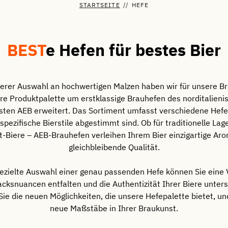
STARTSEITE
//
HEFE
BEST
e Hefen für bestes Bier
erer Auswahl an hochwertigen Malzen haben wir für unsere B
re Produktpalette um erstklassige Brauhefen des norditalieni
isten AEB erweitert. Das Sortiment umfasst verschiedene Hef
 spezifische Bierstile abgestimmt sind. Ob für traditionelle Lag
ft-Biere – AEB-Brauhefen verleihen Ihrem Bier einzigartige Ar
gleichbleibende Qualität.
gezielte Auswahl einer genau passenden Hefe können Sie eine V
ksnuancen entfalten und die Authentizität Ihrer Biere unters
ie die neuen Möglichkeiten, die unsere Hefepalette bietet, un
neue Maßstäbe in Ihrer Braukunst.