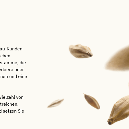
rau-Kunden
schen
estämme, die
erbiere oder
omen und eine
ielzahl von
treichen.
d setzen Sie