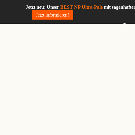
Zum
Jetzt neu: Unser
BEST NP Ultra-Pale
mit sagenhaften
2
Inhalt
Jetzt informieren!
springen