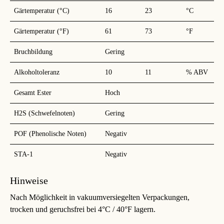
Gärtemperatur (°C)
16
23
°C
Gärtemperatur (°F)
61
73
°F
Bruchbildung
Gering
Alkoholtoleranz
10
11
% ABV
Gesamt Ester
Hoch
H2S (Schwefelnoten)
Gering
POF (Phenolische Noten)
Negativ
STA-1
Negativ
Hinweise
Nach Möglichkeit in vakuumversiegelten Verpackungen,
trocken und geruchsfrei bei 4°C / 40°F lagern.