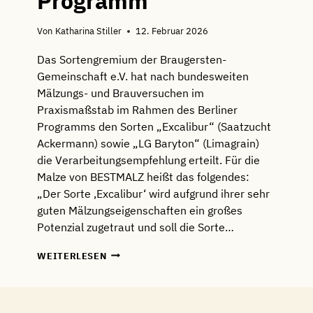
Programm
Von
Katharina Stiller
12. Februar 2026
Das Sortengremium der Braugersten-
Gemeinschaft e.V. hat nach bundesweiten
Mälzungs- und Brauversuchen im
Praxismaßstab im Rahmen des Berliner
Programms den Sorten „Excalibur“ (Saatzucht
Ackermann) sowie „LG Baryton“ (Limagrain)
die Verarbeitungsempfehlung erteilt. Für die
Malze von BESTMALZ heißt das folgendes:
„Der Sorte ,Excalibur‘ wird aufgrund ihrer sehr
guten Mälzungseigenschaften ein großes
Potenzial zugetraut und soll die Sorte…
NEUE
WEITERLESEN
BRAUGERSTENSORTE
IM
PROGRAMM