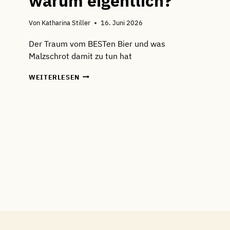
warum eigentlich?
Von
Katharina Stiller
16. Juni 2026
Der Traum vom BESTen Bier und was
Malzschrot damit zu tun hat
MALZ
WEITERLESEN
QUALITATIV
HOCHWERTIG
SCHROTEN
–
WARUM
EIGENTLICH?