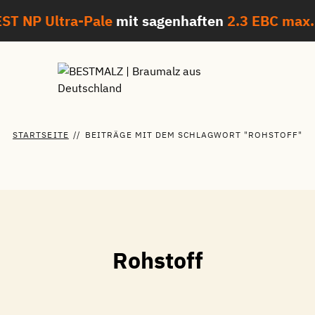
ST NP Ultra-Pale
mit sagenhaften
2.3 EBC max.
STARTSEITE
//
BEITRÄGE MIT DEM SCHLAGWORT "ROHSTOFF"
Rohstoff