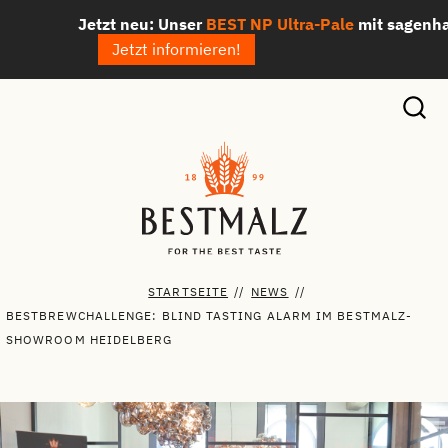
Zum
Jetzt neu: Unser
BEST NP Ultra-Pale
mit sagenhaften
2
Inhalt
Jetzt informieren!
springen
STARTSEITE
//
NEWS
//
BESTBREWCHALLENGE: BLIND TASTING ALARM IM BESTMALZ-
SHOWROOM HEIDELBERG