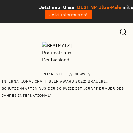
Zum
Jetzt neu: Unser
BEST NP Ultra-Pale
mit sagen
Inhalt
Jetzt informieren!
springen
STARTSEITE
//
NEWS
//
INTERNATIONAL CRAFT BEER AWARD 2022: BRAUEREI
SCHÜTZENGARTEN AUS DER SCHWEIZ IST „CRAFT BRAUER DES
JAHRES INTERNATIONAL“